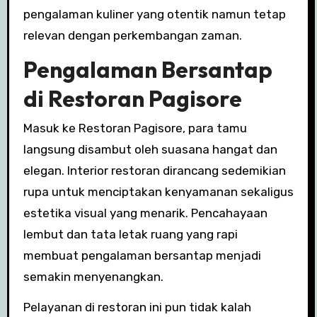
pengalaman kuliner yang otentik namun tetap
relevan dengan perkembangan zaman.
Pengalaman Bersantap
di Restoran Pagisore
Masuk ke Restoran Pagisore, para tamu
langsung disambut oleh suasana hangat dan
elegan. Interior restoran dirancang sedemikian
rupa untuk menciptakan kenyamanan sekaligus
estetika visual yang menarik. Pencahayaan
lembut dan tata letak ruang yang rapi
membuat pengalaman bersantap menjadi
semakin menyenangkan.
Pelayanan di restoran ini pun tidak kalah