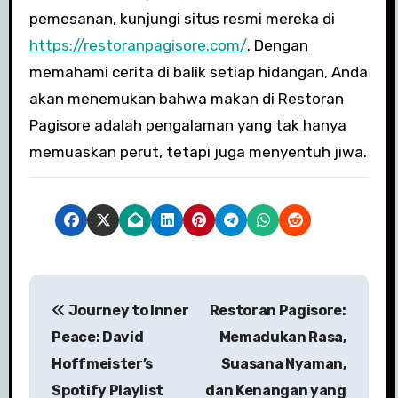
pemesanan, kunjungi situs resmi mereka di
https://restoranpagisore.com/
. Dengan
memahami cerita di balik setiap hidangan, Anda
akan menemukan bahwa makan di Restoran
Pagisore adalah pengalaman yang tak hanya
memuaskan perut, tetapi juga menyentuh jiwa.
P
Journey to Inner
Restoran Pagisore:
o
Peace: David
Memadukan Rasa,
s
Hoffmeister’s
Suasana Nyaman,
Spotify Playlist
dan Kenangan yang