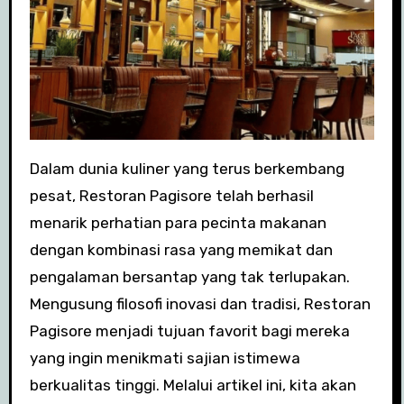
Dalam dunia kuliner yang terus berkembang
pesat, Restoran Pagisore telah berhasil
menarik perhatian para pecinta makanan
dengan kombinasi rasa yang memikat dan
pengalaman bersantap yang tak terlupakan.
Mengusung filosofi inovasi dan tradisi, Restoran
Pagisore menjadi tujuan favorit bagi mereka
yang ingin menikmati sajian istimewa
berkualitas tinggi. Melalui artikel ini, kita akan