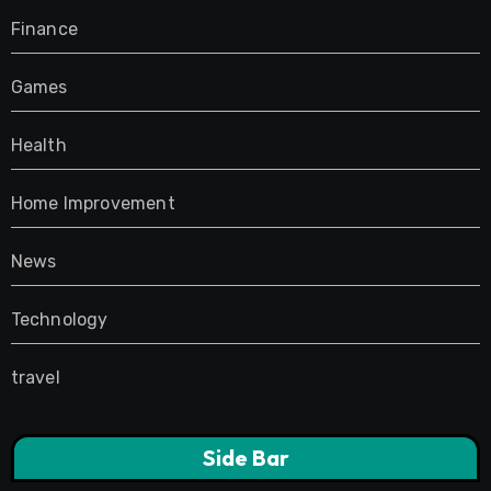
Finance
Games
Health
Home Improvement
News
Technology
travel
Side Bar