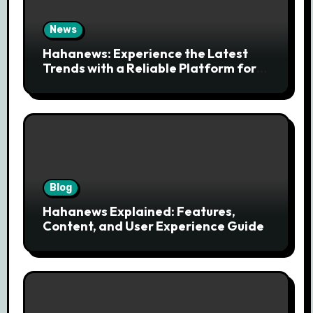
News
Hahanews: Experience the Latest
Trends with a Reliable Platform for
Modern News Discovery
Blog
Hahanews Explained: Features,
Content, and User Experience Guide