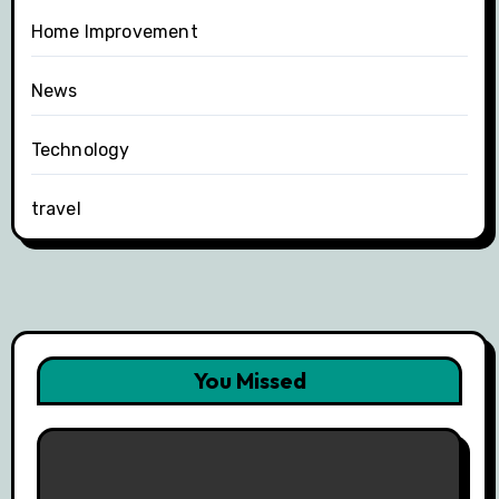
Home Improvement
News
Technology
travel
You Missed