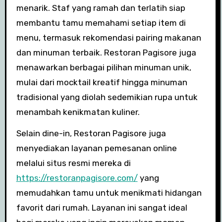
menarik. Staf yang ramah dan terlatih siap
membantu tamu memahami setiap item di
menu, termasuk rekomendasi pairing makanan
dan minuman terbaik. Restoran Pagisore juga
menawarkan berbagai pilihan minuman unik,
mulai dari mocktail kreatif hingga minuman
tradisional yang diolah sedemikian rupa untuk
menambah kenikmatan kuliner.
Selain dine-in, Restoran Pagisore juga
menyediakan layanan pemesanan online
melalui situs resmi mereka di
https://restoranpagisore.com/
yang
memudahkan tamu untuk menikmati hidangan
favorit dari rumah. Layanan ini sangat ideal