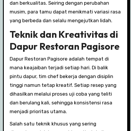
dan berkualitas. Seiring dengan perubahan
musim, para tamu dapat menikmati variasi rasa
yang berbeda dan selalu mengejutkan lidah.
Teknik dan Kreativitas di
Dapur Restoran Pagisore
Dapur Restoran Pagisore adalah tempat di
mana keajaiban terjadi setiap hari. Di balik
pintu dapur, tim chef bekerja dengan disiplin
tinggi namun tetap kreatif. Setiap resep yang
dihasilkan melalui proses uji coba yang teliti
dan berulang kali, sehingga konsistensi rasa
menjadi prioritas utama.
Salah satu teknik khusus yang sering