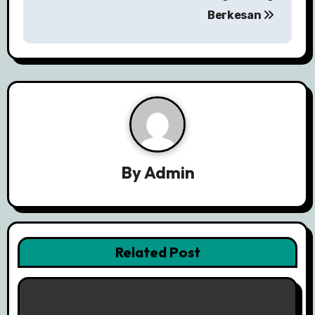
t
Berkesan
n
a
v
i
g
a
By
Admin
t
i
Related Post
o
n