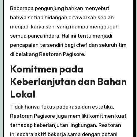
Beberapa pengunjung bahkan menyebut
bahwa setiap hidangan ditawarkan seolah
menjadi karya seni yang mampu menggugah
semua panca indera. Hal ini tentu menjadi
pencapaian tersendiri bagi chef dan seluruh tim
di belakang Restoran Pagisore.
Komitmen pada
Keberlanjutan dan Bahan
Lokal
Tidak hanya fokus pada rasa dan estetika,
Restoran Pagisore juga memiliki komitmen kuat
terhadap keberlanjutan lingkungan. Restoran
ini secara aktif bekerja sama dengan petani