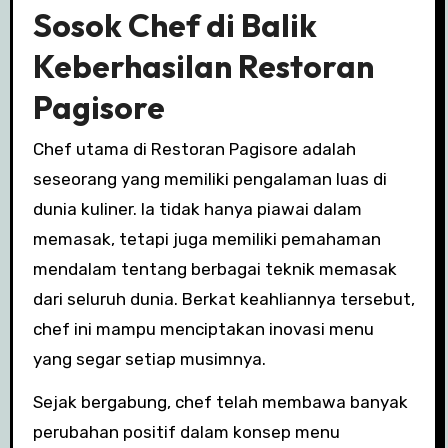
Sosok Chef di Balik
Keberhasilan Restoran
Pagisore
Chef utama di Restoran Pagisore adalah
seseorang yang memiliki pengalaman luas di
dunia kuliner. Ia tidak hanya piawai dalam
memasak, tetapi juga memiliki pemahaman
mendalam tentang berbagai teknik memasak
dari seluruh dunia. Berkat keahliannya tersebut,
chef ini mampu menciptakan inovasi menu
yang segar setiap musimnya.
Sejak bergabung, chef telah membawa banyak
perubahan positif dalam konsep menu