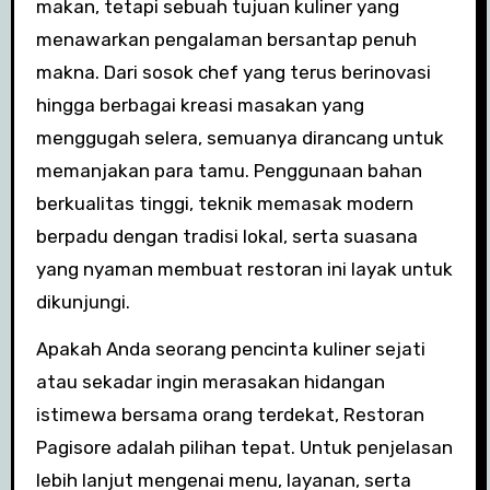
makan, tetapi sebuah tujuan kuliner yang
menawarkan pengalaman bersantap penuh
makna. Dari sosok chef yang terus berinovasi
hingga berbagai kreasi masakan yang
menggugah selera, semuanya dirancang untuk
memanjakan para tamu. Penggunaan bahan
berkualitas tinggi, teknik memasak modern
berpadu dengan tradisi lokal, serta suasana
yang nyaman membuat restoran ini layak untuk
dikunjungi.
Apakah Anda seorang pencinta kuliner sejati
atau sekadar ingin merasakan hidangan
istimewa bersama orang terdekat, Restoran
Pagisore adalah pilihan tepat. Untuk penjelasan
lebih lanjut mengenai menu, layanan, serta