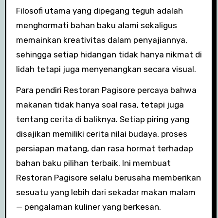
Filosofi utama yang dipegang teguh adalah
menghormati bahan baku alami sekaligus
memainkan kreativitas dalam penyajiannya,
sehingga setiap hidangan tidak hanya nikmat di
lidah tetapi juga menyenangkan secara visual.
Para pendiri Restoran Pagisore percaya bahwa
makanan tidak hanya soal rasa, tetapi juga
tentang cerita di baliknya. Setiap piring yang
disajikan memiliki cerita nilai budaya, proses
persiapan matang, dan rasa hormat terhadap
bahan baku pilihan terbaik. Ini membuat
Restoran Pagisore selalu berusaha memberikan
sesuatu yang lebih dari sekadar makan malam
— pengalaman kuliner yang berkesan.