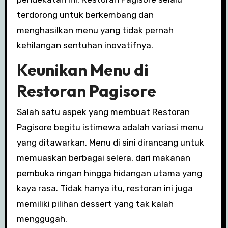
terdorong untuk berkembang dan
menghasilkan menu yang tidak pernah
kehilangan sentuhan inovatifnya.
Keunikan Menu di
Restoran Pagisore
Salah satu aspek yang membuat Restoran
Pagisore begitu istimewa adalah variasi menu
yang ditawarkan. Menu di sini dirancang untuk
memuaskan berbagai selera, dari makanan
pembuka ringan hingga hidangan utama yang
kaya rasa. Tidak hanya itu, restoran ini juga
memiliki pilihan dessert yang tak kalah
menggugah.